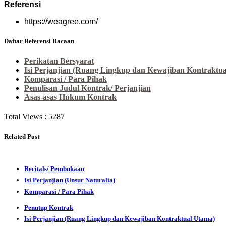
Referensi
https://weagree.com/
Daftar Referensi Bacaan
Perikatan Bersyarat
Isi Perjanjian (Ruang Lingkup dan Kewajiban Kontraktu
Komparasi / Para Pihak
Penulisan Judul Kontrak/ Perjanjian
Asas-asas Hukum Kontrak
Total Views :
5287
Related Post
Recitals/ Pembukaan
Isi Perjanjian (Unsur Naturalia)
Komparasi / Para Pihak
Penutup Kontrak
Isi Perjanjian (Ruang Lingkup dan Kewajiban Kontraktual Utama)