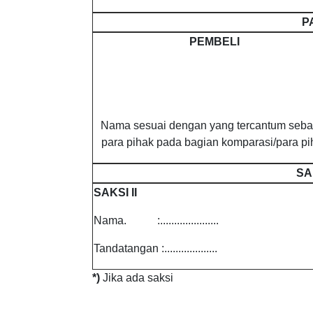
P
PEMBELI
Nama sesuai dengan yang tercantum seba
para pihak pada bagian komparasi/para pi
SA
SAKSI II
Nama. :.....................
Tandatangan :...................
*)
Jika ada saksi