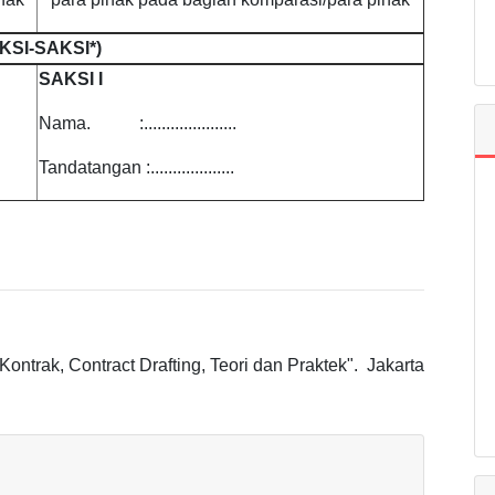
KSI-SAKSI*)
SAKSI I
Nama. :.....................
Tandatangan :...................
ntrak, Contract Drafting, Teori dan Praktek". Jakarta