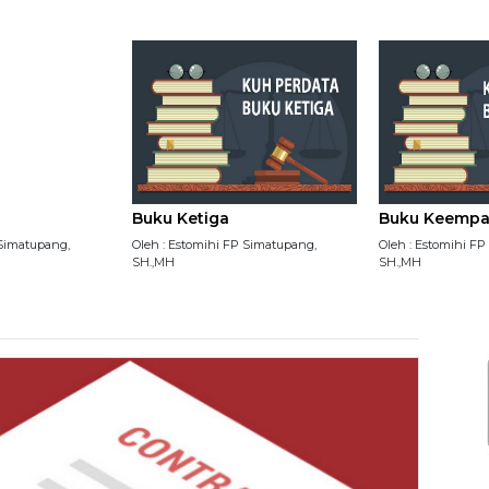
Buku Ketiga
Buku Keempa
 Simatupang,
Oleh : Estomihi FP Simatupang,
Oleh : Estomihi F
SH.,MH
SH.,MH