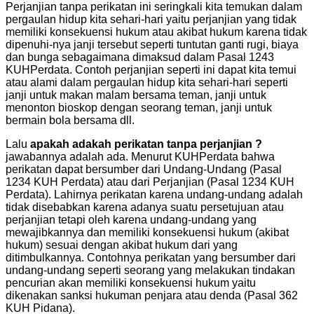
Perjanjian tanpa perikatan ini seringkali kita temukan dalam
pergaulan hidup kita sehari-hari yaitu perjanjian yang tidak
memiliki konsekuensi hukum atau akibat hukum karena tidak
dipenuhi-nya janji tersebut seperti tuntutan ganti rugi, biaya
dan bunga sebagaimana dimaksud dalam Pasal 1243
KUHPerdata. Contoh perjanjian seperti ini dapat kita temui
atau alami dalam pergaulan hidup kita sehari-hari seperti
janji untuk makan malam bersama teman, janji untuk
menonton bioskop dengan seorang teman, janji untuk
bermain bola bersama dll.
Lalu
apakah adakah perikatan tanpa perjanjian ?
jawabannya adalah ada. Menurut KUHPerdata bahwa
perikatan dapat bersumber dari Undang-Undang (Pasal
1234 KUH Perdata) atau dari Perjanjian (Pasal 1234 KUH
Perdata). Lahirnya perikatan karena undang-undang adalah
tidak disebabkan karena adanya suatu persetujuan atau
perjanjian tetapi oleh karena undang-undang yang
mewajibkannya dan memiliki konsekuensi hukum (akibat
hukum) sesuai dengan akibat hukum dari yang
ditimbulkannya. Contohnya perikatan yang bersumber dari
undang-undang seperti seorang yang melakukan tindakan
pencurian akan memiliki konsekuensi hukum yaitu
dikenakan sanksi hukuman penjara atau denda (Pasal 362
KUH Pidana).