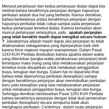
Menurut penjelasan dari kedua pertanyaan diatas dapat kita
melihat bahwa berakhirnya perjanjian dengan hapusnya
perikatan adalah dua hal yang berbeda. Namun demikian,
bahwa berbedanya antara berakhirnya perjanjian dengan
hapusnya perikatan tidak cukup sampai pada penjelasan
kedua pertanyaan tersebut diatas. Karena kemudian akan
muncul pertanyaan selanjutnya, yaitu :
apakah perjanjian
yang telah berakhir masih dapat mengikat secara hukum
?
Jawabannya adalah masih dapat, jika perjanjian itu tidak
dilaksanakan sebagaimana yang diperjanjikan baik oleh
karena
force majeure
maupun
wansprestasi. Dalam Pasal
1243 KUH Perdata disebutkan bahwa apabila dalam waktu
yang ditentukan (jangka waktu pelaksanaan perjanjian) telah
terlampaui maka orang yang lalai melaksanakan perjanjian
tersebut mulai diwajibkan untuk melakukan penggantian
biaya, kerugian dan bunga. Dalam hal ini dapat kita lihat
bahwa tidak dipenuhinya perikatan (kewajiban) sampai
dengan berakhirnya perjanjian akan menimbulkan perikatan
baru yaitu kewajiban yang lalai melaksanakan perjanjian
untuk melakukan penggantian biaya, kerugian dan bunga.
Sehingga demikian berdasarkan Pasal 1243 KUH Perdata
bahwa berakhirnya perjanjian dengan tidak ikuti pemenuhan
perikatan (kewajiban) secara sempurna tidak akan
menghapus perikatan.
Contohnya : dalam suatu perjanjian