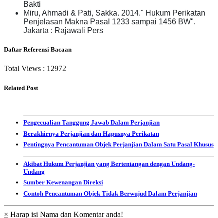
Bakti
Miru, Ahmadi & Pati, Sakka. 2014." Hukum Perikatan
Penjelasan Makna Pasal 1233 sampai 1456 BW".
Jakarta : Rajawali Pers
Daftar Referensi Bacaan
Total Views :
12972
Related Post
Pengecualian Tanggung Jawab Dalam Perjanjian
Berakhirnya Perjanjian dan Hapusnya Perikatan
Pentingnya Pencantuman Objek Perjanjian Dalam Satu Pasal Khusus
Akibat Hukum Perjanjian yang Bertentangan dengan Undang-
Undang
Sumber Kewenangan Direksi
Contoh Pencantuman Objek Tidak Berwujud Dalam Perjanjian
×
Harap isi Nama dan Komentar anda!