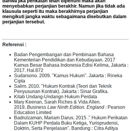
bahwa jika perikatan telah dipenuhi maka akan
menyebabkan perjanjian berakhir. Namun jika tidak ada
klausula seperti itu maka berakhirnya perjanjian
mengikuti jangka waktu sebagaimana disebutkan dalam
perjanjian tersebut.
Referensi :
Badan Pengembangan dan Pembinaan Bahasa
Kementerian Pendidikan dan Kebudayaan. 2017
Kamus Besar Bahasa Indonesia Edisi Kelima, Jakarta :
2017. Hal.872
Sudarsono. 2009. "Kamus Hukum". Jakarta : Rineka
Cipta
Salim. 2010. "Hukum Kontrak (Teori dan Teknik
Penyusunan Kontrak). Jakarta : Sinar Grafika.
Kitab Undang-Undangn Hukum Perdata
Mary Keenan, Sarah Riches & Vida Allen.
2019.
Business Law Ninth Edition. England
: Pearson
Education Limited
Badrulzaman, Mariam Darus. 2015 ." Hukum Perikatan
Dalam KUHP Perdata Buku Ketiga, Yurisprudensi,
Doktrin, Serta Penjelasan". Bandung : Citra Aditya