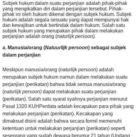
Subjek hukum dalam suatu perjanjian adalah pihak-pihak
yang mengikatkan diri dalam perjanjian tersebut. Pihak-
pihak ini oleh hukum dikenal dengan subjek hukum.
Subjek
hukum adalah segala sesuatu yang dapat mempunyai hak
dan kewajiban untuk bertindak dalam hukum. Salah satu
subjek hukum yang merupakan pihak dalam melakukan
perjanjian adalah orang (
naturlijk persoon).
a.
Manusia/orang (
Natuurlijk persoon
) sebagai subjek
dalam perjanjian
Meskipun m
anusia/orang (
naturlijk persoon)
adalah
merupakan subjek hukum namun dalam melakukan suatu
perjanjian (perikatan) bahwa tidak semua manusia/orang
(
naturlijk persoon)
dapat melakukan suatu perjanjian
(perikatan). Salah satu syarat syahnya perjanjian menurut
Pasal 1320 KUHPerdata adalah kecapakan para pihak yang
melakukan perjanjian (perikatan). Kecakapan yang
dimaksud disini adalah bahwa secara formil memenuhi
ketentuan untuk melakukan perjanjian (perikatan) seperti
seseorang yang sudah dewasa berumur 21 tahun (Undang