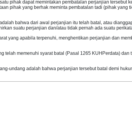
 satu pihak dapat memintakan pembatalan perjanjian tersebut ke
intaan pihak yang berhak meminta pembatalan tadi (pihak yang
ah bahwa dari awal perjanjian itu telah batal, atau dianggap t
hirkan suatu perjanjian dan/atau tidak pernah ada suatu perikat
yarat yang apabila terpenuhi, menghentikan perjanjian dan m
 telah memenuhi syarat batal (Pasal 1265 KUHPerdata) dan tid
g-undang adalah bahwa perjanjian tersebut batal demi hukum, 