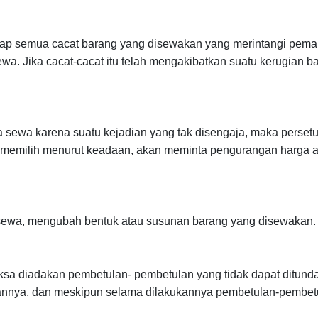
 semua cacat barang yang disewakan yang merintangi pemaka
sewa. Jika cacat-cacat itu telah mengakibatkan suatu kerugia
sewa karena suatu kejadian yang tak disengaja, maka perset
emilih menurut keadaan, akan meminta pengurangan harga at
sewa, mengubah bentuk atau susunan barang yang disewakan.
ksa diadakan pembetulan- pembetulan yang tidak dapat ditun
nya, dan meskipun selama dilakukannya pembetulan-pembetulan