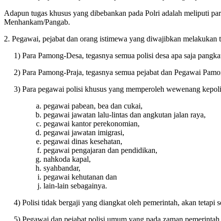
Adapun tugas khusus yang dibebankan pada Polri adalah meliputi par
Menhankam/Pangab.
2. Pegawai, pejabat dan orang istimewa yang diwajibkan melakukan tu
1) Para Pamong-Desa, tegasnya semua polisi desa apa saja pangkat
2) Para Pamong-Praja, tegasnya semua pejabat dan Pegawai Pamong-
3) Para pegawai polisi khusus yang memperoleh wewenang kepolisia
pegawai pabean, bea dan cukai,
pegawai jawatan lalu-lintas dan angkutan jalan raya,
pegawai kantor perekonomian,
pegawai jawatan imigrasi,
pegawai dinas kesehatan,
pegawai pengajaran dan pendidikan,
nahkoda kapal,
syahbandar,
pegawai kehutanan dan
lain-lain sebagainya.
4) Polisi tidak bergaji yang diangkat oleh pemerintah, akan tetapi se
5) Pegawai dan pejabat polisi umum yang pada zaman pemerintah Hi