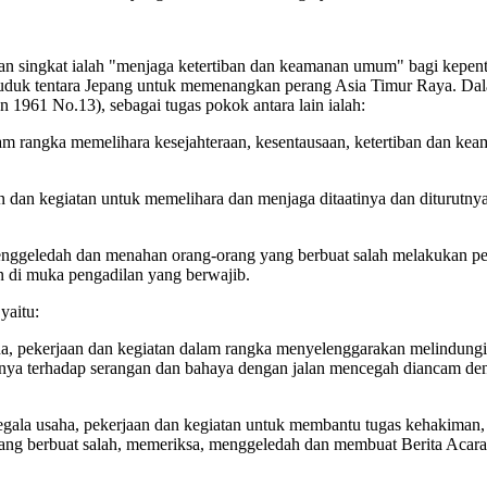
gan singkat ialah "menjaga ketertiban dan keamanan umum" bagi kepen
uk tentara Jepang untuk memenangkan perang Asia Timur Raya. Dalam
1961 No.13), sebagai tugas pokok antara lain ialah:
lam rangka memelihara kesejahteraan, kesentausaan, ketertiban dan k
 dan kegiatan untuk memelihara dan menjaga ditaatinya dan diturutnya
nggeledah dan menahan orang-orang yang berbuat salah melakukan pel
 di muka pengadilan yang berwajib.
yaitu:
aha, pekerjaan dan kegiatan dalam rangka menyelenggarakan melindung
nya terhadap serangan dan bahaya dengan jalan mencegah diancam den
segala usaha, pekerjaan dan kegiatan untuk membantu tugas kehakiman
yang berbuat salah, memeriksa, menggeledah dan membuat Berita Acar