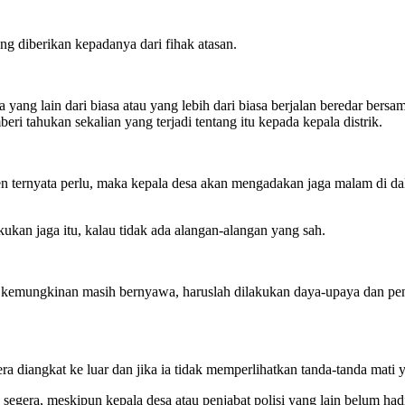
g diberikan kepadanya dari fihak atasan.
ng lain dari biasa atau yang lebih dari biasa berjalan beredar bersa
i tahukan sekalian yang terjadi tentang itu kepada kepala distrik.
iden ternyata perlu, maka kepala desa akan mengadakan jaga malam di 
ukan jaga itu, kalau tidak ada alangan-alangan yang sah.
a kemungkinan masih bernyawa, haruslah dilakukan daya-upaya dan pen
 diangkat ke luar dan jika ia tidak memperlihatkan tanda-tanda mati y
era, meskipun kepala desa atau penjabat polisi yang lain belum hadir