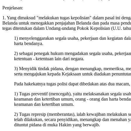
Penjelasan:
1. Yang dimaksud "melakukan tugas kepolisian" dalam pasal ini den
Belanda untuk menegakkan penjajahan Belanda dan pada masa pendud
tegas ditentukan dalam Undang-undang Pokok Kepolisian (U.U. tahun 
1) menyelenggarakan segala usaha, pekerjaan dan kegiatan da
harta bendanya.
2) sebagai penegak hukum mengadakan segala usaha, pekerjaan
ketentuan - ketentuan lain dari negara.
3) Menyidik tindak pidana, dengan menangkap, memeriksa, me
serta mengajukan kepada Kejaksaan untuk diadakan penuntutan
Pada hakekatnya tugas polisi dapat dibedakan atas dua macam, 
1) Tugas preventif (mencegah), yaitu melaksanakan segala us
keamanan dan ketertiban umum, orang - orang dan harta benda
keamanan dan ketertiban umum.
2) Tugas represip (memberantas), ialah kewajiban melakukan 
telah dilakukan, secara penyidikan, menangkap dan menahan 
dituntut pidana di muka Hakim yang berwajib.