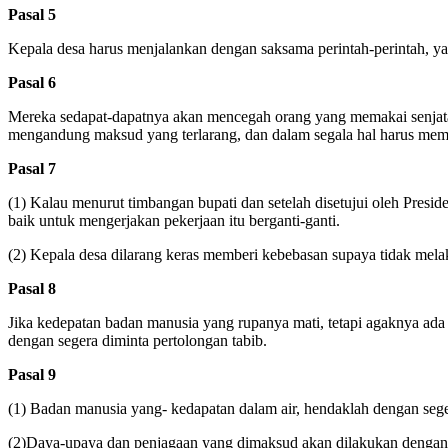
Pasal 5
Kepala desa harus menjalankan dengan saksama perintah-perintah, yan
Pasal 6
Mereka sedapat-dapatnya akan mencegah orang yang memakai senjata ya
mengandung maksud yang terlarang, dan dalam segala hal harus member
Pasal 7
(1) Kalau menurut timbangan bupati dan setelah disetujui oleh Pres
baik untuk mengerjakan pekerjaan itu berganti-ganti.
(2) Kepala desa dilarang keras memberi kebebasan supaya tidak melak
Pasal 8
Jika kedepatan badan manusia yang rupanya mati, tetapi agaknya ad
dengan segera diminta pertolongan tabib.
Pasal 9
(1) Badan manusia yang- kedapatan dalam air, hendaklah dengan segera
(2)Daya-upaya dan penjagaan yang dimaksud akan dilakukan dengan seg