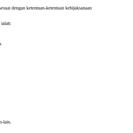
sesuai dengan ketentuan-ketentuan kebijaksanaan
ialah:
n.
n-lain.