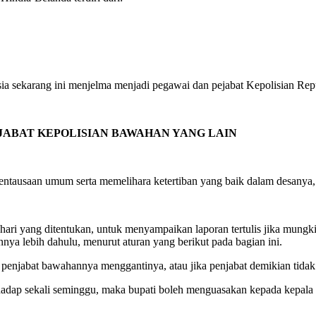
a sekarang ini menjelma menjadi pegawai dan pejabat Kepolisian Repub
JABAT KEPOLISIAN BAWAHAN YANG LAIN
tausaan umum serta memelihara ketertiban yang baik dalam desanya, 
ari yang ditentukan, untuk menyampaikan laporan tertulis jika mungkin
nnya lebih dahulu, menurut aturan yang berikut pada bagian ini.
penjabat bawahannya menggantinya, atau jika penjabat demikian tidak 
ghadap sekali seminggu, maka bupati boleh menguasakan kepada kepala