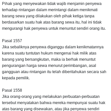
Pihak yang menyewakan tidak wajib menjamin penyewa
terhadap rintangan dalam merintangi dalam menikmati
barang sewa yang dilakukan oleh pihak ketiga tanpa
berdasarkan suatu hak atas barang sewa itu, hal ini tidak
mengurangi hak penyewa untuk menuntut sendiri orang itu.
Pasal 1557
Jika sebaliknya penyewa diganggu dalam kenikmatannya
karena suatu tuntutan hukum mengenai hak milik atas
barang yang bersangkutan, maka ia berhak menuntut
pengurangan harga sewa menurut perimbangan, asal
gangguan atau rintangan itu telah diberitahukan secara sah
kepada pemilik.
Pasal 1558
Jika orang-orang yang melakukan perbuatan-perbuatan
tersebut menyatakan bahwa mereka mempunyai suatu hak
atas barang yang disewakan, atau jika penyewa sendiri