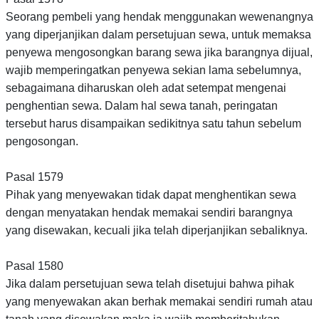
Seorang pembeli yang hendak menggunakan wewenangnya
yang diperjanjikan dalam persetujuan sewa, untuk memaksa
penyewa mengosongkan barang sewa jika barangnya dijual,
wajib memperingatkan penyewa sekian lama sebelumnya,
sebagaimana diharuskan oleh adat setempat mengenai
penghentian sewa. Dalam hal sewa tanah, peringatan
tersebut harus disampaikan sedikitnya satu tahun sebelum
pengosongan.
Pasal 1579
Pihak yang menyewakan tidak dapat menghentikan sewa
dengan menyatakan hendak memakai sendiri barangnya
yang disewakan, kecuali jika telah diperjanjikan sebaliknya.
Pasal 1580
Jika dalam persetujuan sewa telah disetujui bahwa pihak
yang menyewakan akan berhak memakai sendiri rumah atau