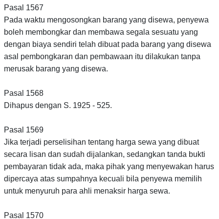
Pasal 1567
Pada waktu mengosongkan barang yang disewa, penyewa
boleh membongkar dan membawa segala sesuatu yang
dengan biaya sendiri telah dibuat pada barang yang disewa
asal pembongkaran dan pembawaan itu dilakukan tanpa
merusak barang yang disewa.
Pasal 1568
Dihapus dengan S. 1925 - 525.
Pasal 1569
Jika terjadi perselisihan tentang harga sewa yang dibuat
secara lisan dan sudah dijalankan, sedangkan tanda bukti
pembayaran tidak ada, maka pihak yang menyewakan harus
dipercaya atas sumpahnya kecuali bila penyewa memilih
untuk menyuruh para ahli menaksir harga sewa.
Pasal 1570