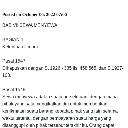
Posted on October 06, 2022 07:06
BAB VII SEWA MENYEWA
BAGIAN 1
Ketentuan Umum
Pasal 1547
Dihapuskan dengan S. 1926 - 335 jis. 458,565, dan S.1927-
108.
Pasal 1548
Sewa menyewa adalah suatu persetujuan, dengan mana
pihak yang satu mengikatkan diri untuk memberikan
kenikmatan suatu barang kepada pihak yang lain selama
waktu tertentu, dengan pembayaran suatu harga yang
disanggupi oleh pihak tersebut terakhir itu. Orang dapat