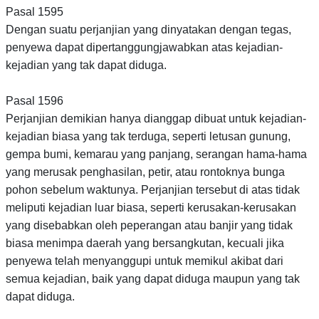
Pasal 1595
Dengan suatu perjanjian yang dinyatakan dengan tegas,
penyewa dapat dipertanggungjawabkan atas kejadian-
kejadian yang tak dapat diduga.
Pasal 1596
Perjanjian demikian hanya dianggap dibuat untuk kejadian-
kejadian biasa yang tak terduga, seperti letusan gunung,
gempa bumi, kemarau yang panjang, serangan hama-hama
yang merusak penghasilan, petir, atau rontoknya bunga
pohon sebelum waktunya. Perjanjian tersebut di atas tidak
meliputi kejadian luar biasa, seperti kerusakan-kerusakan
yang disebabkan oleh peperangan atau banjir yang tidak
biasa menimpa daerah yang bersangkutan, kecuali jika
penyewa telah menyanggupi untuk memikul akibat dari
semua kejadian, baik yang dapat diduga maupun yang tak
dapat diduga.