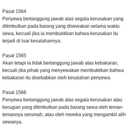
Pasal 1564
Penyewa bertanggung jawab atas segala kerusakan yang
ditimbulkan pada barang yang disewakan selama waktu
sewa, kecuali jika ia membuktikan bahwa kerusakan itu
terjadi di luar kesalahannya.
Pasal 1565
Akan tetapi ia tidak bertanggung jawab atas kebakaran,
kecuali jika pihak yang menyewakan membuktikan bahwa
kebakaran itu disebabkan oleh kesalahan penyewa.
Pasal 1566
Penyewa bertanggung jawab atas segala kerusakan atau
kerugian yang ditimbulkan pada barang sewa oleh teman-
temannya serumah, atau oleh mereka yang mengambil alih
sewanya.