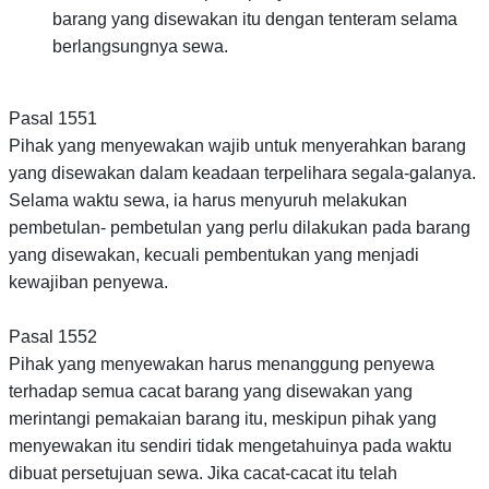
barang yang disewakan itu dengan tenteram selama
berlangsungnya sewa.
Pasal 1551
Pihak yang menyewakan wajib untuk menyerahkan barang
yang disewakan dalam keadaan terpelihara segala-galanya.
Selama waktu sewa, ia harus menyuruh melakukan
pembetulan- pembetulan yang perlu dilakukan pada barang
yang disewakan, kecuali pembentukan yang menjadi
kewajiban penyewa.
Pasal 1552
Pihak yang menyewakan harus menanggung penyewa
terhadap semua cacat barang yang disewakan yang
merintangi pemakaian barang itu, meskipun pihak yang
menyewakan itu sendiri tidak mengetahuinya pada waktu
dibuat persetujuan sewa. Jika cacat-cacat itu telah