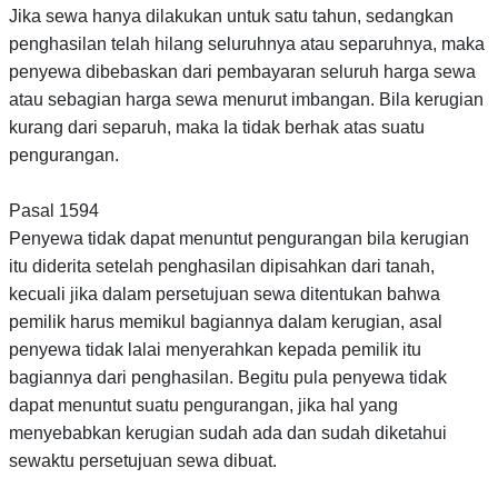
Jika sewa hanya dilakukan untuk satu tahun, sedangkan
penghasilan telah hilang seluruhnya atau separuhnya, maka
penyewa dibebaskan dari pembayaran seluruh harga sewa
atau sebagian harga sewa menurut imbangan. Bila kerugian
kurang dari separuh, maka Ia tidak berhak atas suatu
pengurangan.
Pasal 1594
Penyewa tidak dapat menuntut pengurangan bila kerugian
itu diderita setelah penghasilan dipisahkan dari tanah,
kecuali jika dalam persetujuan sewa ditentukan bahwa
pemilik harus memikul bagiannya dalam kerugian, asal
penyewa tidak lalai menyerahkan kepada pemilik itu
bagiannya dari penghasilan. Begitu pula penyewa tidak
dapat menuntut suatu pengurangan, jika hal yang
menyebabkan kerugian sudah ada dan sudah diketahui
sewaktu persetujuan sewa dibuat.