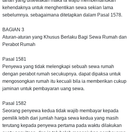
tanah yang disewakan maka ia wajib memberitahukan
kehendaknya untuk menghentikan sewa sekian lama
sebelumnya. sebagaimana ditetapkan dalam Pasal 1578.
BAGIAN 3
Aturan-aturan yang Khusus Berlaku Bagi Sewa Rumah dan
Perabot Rumah
Pasal 1581
Penyewa yang tidak melengkapi sebuah sewa rumah
dengan perabot rumah secukupnya. dapat dipaksa untuk
mengosongkan rumah itu kecuali bila ia memberikan cukup
jaminan untuk pembayaran uang sewa.
Pasal 1582
Seorang penyewa kedua tidak wajib membayar kepada
pemilik lebih dari jumlah harga sewa kedua yang masih
terutang kepada penyewa pertama pada waktu dilakukan