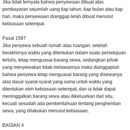
Jika tidak ternyata bahwa penyewaan dibuat atas
pembayaran sejumlah uang tiap tahun, tiap bulan atau tiap
hari, maka penyewaan dianggap telah dibuat menurut
kebiasaan setempat.
Pasal 1587
Jika penyewa sebuah rumah atau ruangan, setelah
berakhirnya waktu yang ditentukan dalam suatu persetujuan
tertulis, tetap menguasai barang sewa, sedangkan pihak
yang menyewakan tidak melawannya maka dianggaplah
bahwa penyewa tetap menguasai barang yang disewanya
atas dasar syarat-syarat yang sama untuk waktu yang
ditentukan oleh kebiasaan setempat, dan ia tidak dapat
meninggalkan barang sewa atau dikeluarkan dari situ,
kecuali sesudah ada pemberitahuan tentang penghentian
sewa, yang dilakukan menurut kebiasaan.
BAGIAN 4