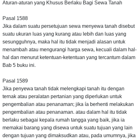
Aturan-aturan yang Khusus Berlaku Bagi Sewa Tanah
Pasal 1588
Jika dalam suatu persetujuan sewa menyewa tanah disebut
suatu ukuran luas yang kurang atau lebih dan luas yang
sesungguhnya, maka hal itu tidak menjadi alasan untuk
menambah atau mengurangi harga sewa, kecuali dalam hal-
hal dan menurut ketentuan-ketentuan yang tercantum dalam
Bab 5 buku ini.
Pasal 1589
Jika penyewa tanah tidak melengkapi tanah itu dengan
ternak atau peralatan pertanian yang diperlukan untuk
pengembalian atau penanaman; jika ía berhenti melakukan
pengembalian atau penanaman. atau dalam hal itu tidak
berlaku sebagai kepala rumah tangga yang baik, jika ia
memakai barang yang disewa untuk suatu tujuan yang lain
dengan tujuan yang dimaksudkan atau, pada umumnya, jika