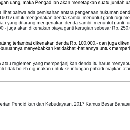
 dengan uang, maka Pengadilan akan menetapkan suatu jumlah ua
ita lihat bahwa ada pemisahan antara pengenaan hukuman den
 1601v untuk mengenakan denda sambil menuntut ganti rugi men
ian yang dilarang
mengenakan denda sambil menuntut ganti ru
0,- juga akan dikenakan biaya ganti kerugian sebesar Rp. 250
atang terlambat dikenakan denda Rp. 100.000,- dan juga diken
-buruannya menyebabkan ketidakhati-hatiannya untuk memperha
an atau reglemen yang memperjanjikan denda itu harus menye
ali tidak boleh digunakan untuk keuntungan pribadi majikan a
n Pendidikan dan Kebudayaan. 2017 Kamus Besar Bahasa Ind