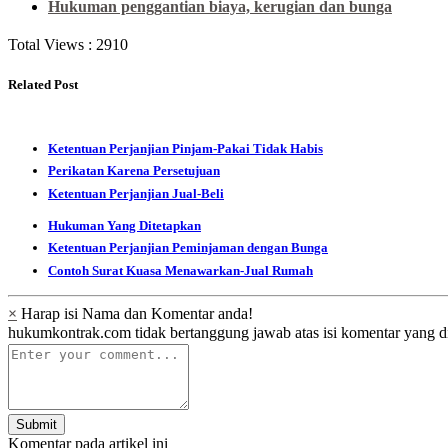
Hukuman penggantian biaya, kerugian dan bunga
Total Views :
2910
Related Post
Ketentuan Perjanjian Pinjam-Pakai Tidak Habis
Perikatan Karena Persetujuan
Ketentuan Perjanjian Jual-Beli
Hukuman Yang Ditetapkan
Ketentuan Perjanjian Peminjaman dengan Bunga
Contoh Surat Kuasa Menawarkan-Jual Rumah
×
Harap isi Nama dan Komentar anda!
hukumkontrak.com tidak bertanggung jawab atas isi komentar yang d
Submit
Komentar pada artikel ini