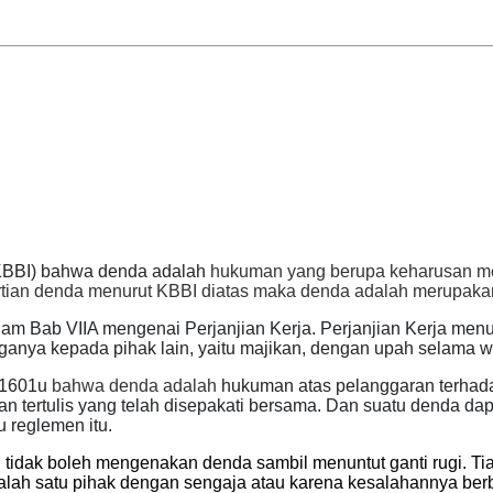
BBI) bahwa denda adalah
hukuman yang berupa keharusan me
rtian denda menurut KBBI diatas maka denda adalah merupaka
am Bab VIIA mengenai Perjanjian Kerja. Perjanjian Kerja men
aganya kepada pihak lain, yaitu majikan, dengan upah selama w
l 1601u
bahwa denda adalah
hukuman atas pelanggaran terhadap
an tertulis yang telah disepakati bersama. Dan s
uatu denda dap
 reglemen itu.
tidak boleh mengenakan denda sambil menuntut ganti rugi. Tia
salah satu pihak dengan sengaja atau karena kesalahannya ber