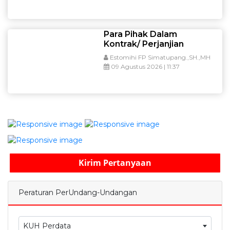
Para Pihak Dalam
Kontrak/ Perjanjian
Estomihi FP Simatupang.,SH.,MH
09 Agustus 2026 | 11:37
Kirim Pertanyaan
Peraturan PerUndang-Undangan
KUH Perdata