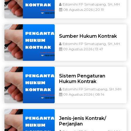
Estomihi FP Simatupang, SH,.MH
08 Agustus 2026 | 20:19
Sumber Hukum Kontrak
Estomihi FP Simatupang, SH.,MH
09 Agustus 2026 | 13:47
Sistem Pengaturan
Hukum Kontrak
Estomihi FP Simattupang, SH.,MH
09 Agustus 2026 | 08:14
Jenis-jenis Kontrak/
Perjanjian