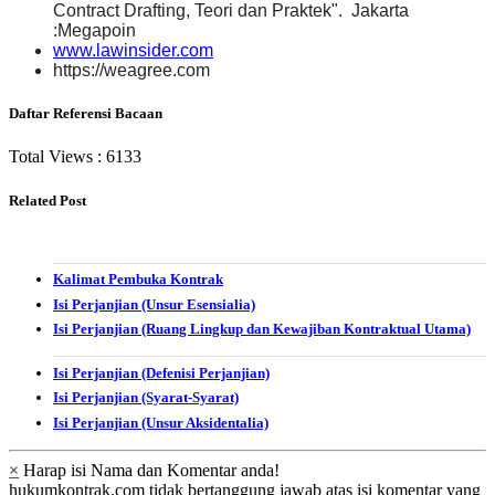
Contract Drafting, Teori dan Praktek". Jakarta
:Megapoin
www.lawinsider.com
https://weagree.com
Daftar Referensi Bacaan
Total Views :
6133
Related Post
Kalimat Pembuka Kontrak
Isi Perjanjian (Unsur Esensialia)
Isi Perjanjian (Ruang Lingkup dan Kewajiban Kontraktual Utama)
Isi Perjanjian (Defenisi Perjanjian)
Isi Perjanjian (Syarat-Syarat)
Isi Perjanjian (Unsur Aksidentalia)
×
Harap isi Nama dan Komentar anda!
hukumkontrak.com tidak bertanggung jawab atas isi komentar yang